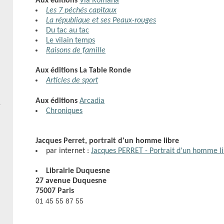
Aux éditions
Via Romana
Les 7 péchés capitaux
La république et ses Peaux-rouges
Du tac au tac
Le vilain temps
Raisons de famille
Aux éditions La Table Ronde
Articles de sport
Aux éditions
Arcadia
Chroniques
Jacques Perret, portrait d'un homme libre
par internet :
Jacques PERRET - Portrait d'un homme l
Librairie Duquesne
27 avenue Duquesne
75007 Paris
01 45 55 87 55