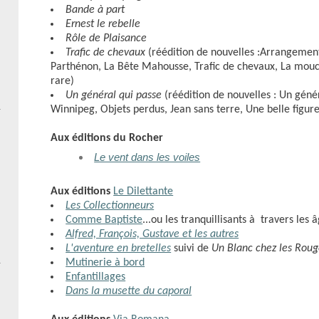
Bande à part
Ernest le rebelle
Rôle de Plaisance
Trafic de chevaux
(réédition de nouvelles :Arrangement
Parthénon, La Bête Mahousse, Trafic de chevaux, La mouch
rare)
Un général qui passe
(réédition de nouvelles : Un géné
Winnipeg, Objets perdus, Jean sans terre, Une belle figure
Aux éditions du Rocher
Le vent dans les voiles
Aux éditions
Le Dilettante
Les Collectionneurs
Comme Baptiste
...ou les tranquillisants à travers les 
Alfred, François, Gustave et les autres
L'aventure en bretelles
suivi de
Un Blanc chez les Roug
Mutinerie à bord
Enfantillages
Dans la musette du caporal