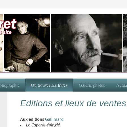
bliographie
Où trouver ses livres
Galerie photos
Actual
Editions et lieux de ventes
Aux éditions
Gallimard
Le Caporal épinglé