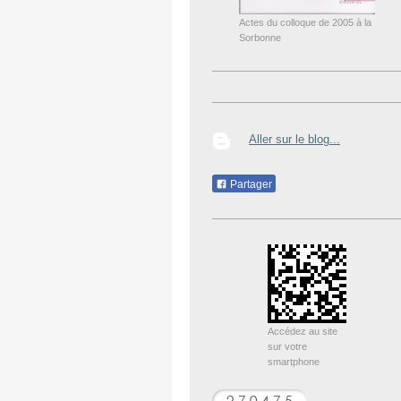
Actes du colloque de 2005 à la
Sorbonne
Aller sur le blog...
Partager
Accédez au site
sur votre
smartphone