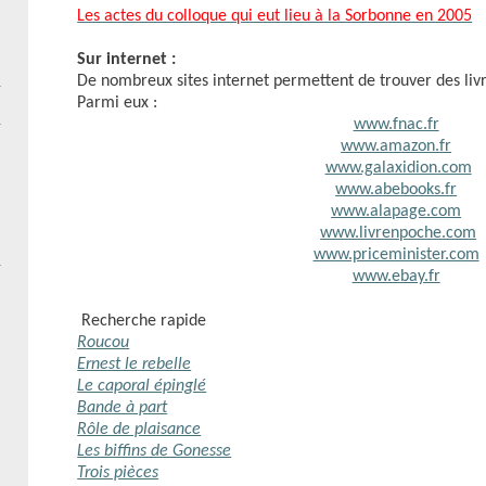
Les actes du colloque qui eut lieu à la Sorbonne en 2005
Sur internet :
De nombreux sites internet permettent de trouver des livr
Parmi eux :
www.fnac.fr
www.amazon.fr
www.galaxidion.com
www.abebooks.fr
www.alapage.com
www.livrenpoche.com
www.priceminister.com
www.ebay.fr
Recherche rapide
Roucou
Ernest le rebelle
Le caporal épinglé
Bande à part
Rôle de plaisance
Les biffins de Gonesse
Trois pièces