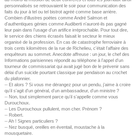
personnalisés se retrouvaient le soir pour communication des
faits du jour à tel ou tel bistrot agréé comme base arrière.
Combien d'illustres poètes comme André Salmon et
d'authentiques génies comme Audiberti n'auront-ils pas gagné
leur pain dans l'usage d'un artifice irréprochable. Pour tout dire,
le service des chiens écrasés faisait le secteur le mieux
organisé de la profession. En cas de catastrophe ferroviaire à
trois cents kilomètres de la rue de Richelieu, c'était l'affaire des
enquêteurs au sommet. Anecdote affreuse : un jour, le chef des
Informations parisiennes répondit au téléphone à l'appel d'un
tourneur de commissariat qui avait jugé bon de le prévenir sans
délai d'un suicide pourtant classique par pendaison au crochet
du plafonnier.
-- Et alors ? Si vous me dérangez pour un pendu, j'aime à croire
qu'il s'agit d'un général, d'un ambassadeur, d'un ministre ?
-- Non, tout simplement parce qu'il s'appelle comme vous
Durouchoux.
-- Les Durouchoux pullulent, mon cher. Prénom ?
-- Robert.
-- Ah ! Signes particuliers ?
-- Nez busqué, oreilles en éventail, moustache à la
mousquetaire.