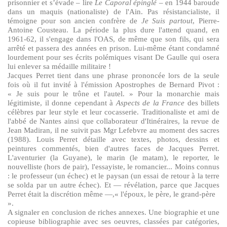
prisonnier et s’évade – lire
Le Caporal épinglé
– en 1944 baroude
dans un maquis (nationaliste) de l'Ain. Pas résistancialiste, il
témoigne pour son ancien confrère de
Je Suis partout
, Pierre-
Antoine Cousteau. La période la plus dure l'attend quand, en
1961-62, il s'engage dans l'OAS, de même que son fils, qui sera
arrêté et passera des années en prison. Lui-même étant condamné
lourdement pour ses écrits polémiques visant De Gaulle qui osera
lui enlever sa médaille militaire !
Jacques Perret tient dans une phrase prononcée lors de la seule
fois où il fut invité à l'émission Apostrophes de Bernard Pivot :
« Je suis pour le trône et l'autel. » Pour la monarchie mais
légitimiste, il donne cependant à
Aspects de la France
des billets
célèbres par leur style et leur cocasserie. Traditionaliste et ami de
l'abbé de Nantes ainsi que collaborateur d'Itinéraires, la revue de
Jean Madiran, il ne suivit pas Mgr Lefebvre au moment des sacres
(1988). Louis Perret détaille avec textes, photos, dessins et
peintures commentés, bien d'autres faces de Jacques Perret.
L'aventurier (la Guyane), le marin (le matam), le reporter, le
nouvelliste (hors de pair), l'essayiste, le romancier... Moins connus
: le professeur (un échec) et le paysan (un essai de retour à la terre
se solda par un autre échec). Et — révélation, parce que Jacques
Perret était la discrétion même —,« l'époux, le père, le grand-père
».
A signaler en conclusion de riches annexes. Une biographie et une
copieuse bibliographie avec ses oeuvres, classées par catégories,