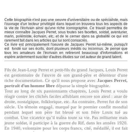
Cette biographie n'est pas une oeuvre d'universitaire ou de spécialiste, mais
l'ouvrage d'un lecteur privilégié dans lequel on trouvera tous les aspects de
la vie de l'écrivain ainsi qu'une riche iconographie. Ce travail permettra de
mieux connaître Jacques Perret, sous toutes ses facettes, soldat, aventurier,
marin, polémiste, écrivain, etc, et de le cerner dans sa globalité ce qui est
rarement fait dans les articles qui lui sont consacrés.
Ce livre est principalement l'oeuvre de Jacques Perret lui-même, puisqu'il
est
fondé
sur ses écrits, dont plusieurs inédits ou inconnus. Je pense que
tous les amateurs de l'écrivain en retireront beaucoup d'informations et
espère ardemment susciter d'autres études sur cet auteur de grand talent.
Fils de Jean-Loup Perret et petit-fils du grand Jacques, Louis Perret
est gestionnaire de l'œuvre de son grand-père et détenteur d'une
riche documentation. Ce qu'il nous propose avec
Jacques Perret,
portrait d'un homme libre
dépasse la simple biographie.
Tout au long de six passionnants chapitres, Louis Perret a voulu
réagir contre les clichés faciles affublant encore son aïeul : anar de
droite, nostalgique, folklorique, etc. Au contraire, Perret fut de son
siècle. Un témoin engagé, marqué par le premier conflit mondial
pendant lequel son père fut blessé et son frère Louis tué au
combat. Une cicatrice qu’il traîna toute sa vie. Pas militariste mais
jeune soldat, il participe à la guerre du Rif, dans les années 1920.
En 1940, volontaire pour les corps francs, cité, médaillé, il est fait