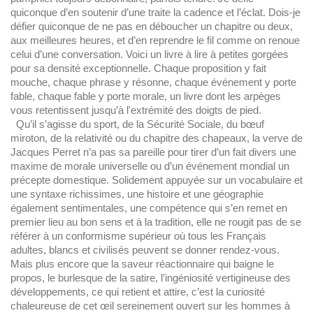
quiconque d’en soutenir d’une traite la cadence et l’éclat. Dois-je
défier quiconque de ne pas en déboucher un chapitre ou deux,
aux meilleures heures, et d’en reprendre le fil comme on renoue
celui d’une conversation. Voici un livre à lire à petites gorgées
pour sa densité exceptionnelle. Chaque proposition y fait
mouche, chaque phrase y résonne, chaque événement y porte
fable, chaque fable y porte morale, un livre dont les arpèges
vous retentissent jusqu’à l'extrémité des doigts de pied.
Qu’il s’agisse du sport, de la Sécurité Sociale, du bœuf
miroton, de la relativité ou du chapitre des chapeaux, la verve de
Jacques Perret n’a pas sa pareille pour tirer d’un fait divers une
maxime de morale universelle ou d’un événement mondial un
précepte domestique. Solidement appuyée sur un vocabulaire et
une syntaxe richissimes, une histoire et une géographie
également sentimentales, une compétence qui s’en remet en
premier lieu au bon sens et à la tradition, elle ne rougit pas de se
référer à un conformisme supérieur où tous les Français
adultes, blancs et civilisés peuvent se donner rendez-vous.
Mais plus encore que la saveur réactionnaire qui baigne le
propos, le burlesque de la satire, l’ingéniosité vertigineuse des
développements, ce qui retient et attire, c’est la curiosité
chaleureuse de cet œil sereinement ouvert sur les hommes à