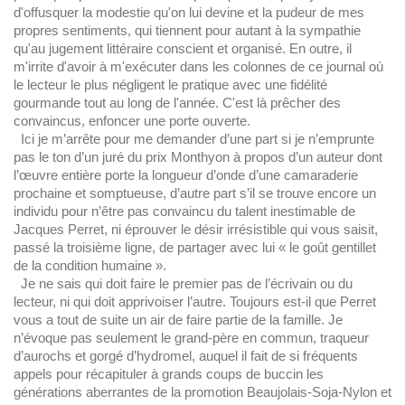
d'offusquer la modestie qu'on lui devine et la pudeur de mes
propres sentiments, qui tiennent pour autant à la sympathie
qu'au jugement littéraire conscient et organisé. En outre, il
m'irrite d'avoir à m'exécuter dans les colonnes de ce journal où
le lecteur le plus négligent le pratique avec une fidélité
gourmande tout au long de l'année. C'est là prêcher des
convaincus, enfoncer une porte ouverte.
Ici je m’arrête pour me demander d’une part si je n’emprunte
pas le ton d’un juré du prix Monthyon à propos d’un auteur dont
l’œuvre entière porte la longueur d’onde d’une camaraderie
prochaine et somptueuse, d’autre part s’il se trouve encore un
individu pour n’être pas convaincu du talent inestimable de
Jacques Perret, ni éprouver le désir irrésistible qui vous saisit,
passé la troisième ligne, de partager avec lui « le goût gentillet
de la condition humaine ».
Je ne sais qui doit faire le premier pas de l’écrivain ou du
lecteur, ni qui doit apprivoiser l’autre. Toujours est-il que Perret
vous a tout de suite un air de faire partie de la famille. Je
n’évoque pas seulement le grand-père en commun, traqueur
d’aurochs et gorgé d’hydromel, auquel il fait de si fréquents
appels pour récapituler à grands coups de buccin les
générations aberrantes de la promotion Beaujolais-Soja-Nylon et