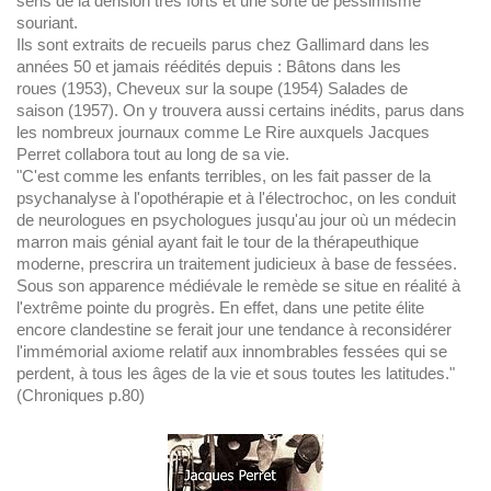
sens de la dérision très forts et une sorte de pessimisme
souriant.
Ils sont extraits de recueils parus chez Gallimard dans les
années 50 et jamais réédités depuis : Bâtons dans les
roues (1953), Cheveux sur la soupe (1954) Salades de
saison (1957). On y trouvera aussi certains inédits, parus dans
les nombreux journaux comme Le Rire auxquels Jacques
Perret collabora tout au long de sa vie.
"C'est comme les enfants terribles, on les fait passer de la
psychanalyse à l'opothérapie et à l'électrochoc, on les conduit
de neurologues en psychologues jusqu'au jour où un médecin
marron mais génial ayant fait le tour de la thérapeuthique
moderne, prescrira un traitement judicieux à base de fessées.
Sous son apparence médiévale le remède se situe en réalité à
l'extrême pointe du progrès. En effet, dans une petite élite
encore clandestine se ferait jour une tendance à reconsidérer
l'immémorial axiome relatif aux innombrables fessées qui se
perdent, à tous les âges de la vie et sous toutes les latitudes."
(Chroniques p.80)