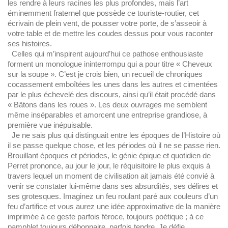
les rendre à leurs racines les plus profondes, mais l’art
éminemment fraternel que possède ce touriste-routier, cet
écrivain de plein vent, de pousser votre porte, de s’asseoir à
votre table et de mettre les coudes dessus pour vous raconter
ses histoires.
Celles qui m’inspirent aujourd’hui ce pathose enthousiaste
forment un monologue ininterrompu qui a pour titre « Cheveux
sur la soupe ». C’est je crois bien, un recueil de chroniques
cocassement emboîtées les unes dans les autres et cimentées
par le plus échevelé des discours, ainsi qu’il était procédé dans
« Bâtons dans les roues ». Les deux ouvrages me semblent
même inséparables et amorcent une entreprise grandiose, à
première vue inépuisable.
Je ne sais plus qui distinguait entre les époques de l’Histoire où
il se passe quelque chose, et les périodes où il ne se passe rien.
Brouillant époques et périodes, le génie épique et quotidien de
Perret prononce, au jour le jour, le réquisitoire le plus exquis à
travers lequel un moment de civilisation ait jamais été convié à
venir se constater lui-même dans ses absurdités, ses délires et
ses grotesques. Imaginez un feu roulant paré aux couleurs d’un
feu d’artifice et vous aurez une idée approximative de la manière
imprimée à ce geste parfois féroce, toujours poétique ; à ce
pamphlet toujours débonnaire, parfois tendre. Je défie