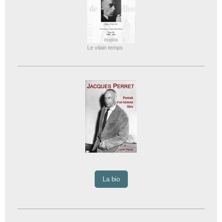
Le vilain temps
La bio