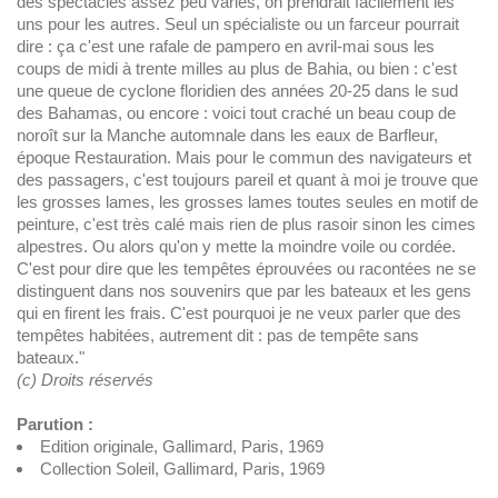
des spectacles assez peu variés, on prendrait facilement les
uns pour les autres. Seul un spécialiste ou un farceur pourrait
dire : ça c'est une rafale de pampero en avril-mai sous les
coups de midi à trente milles au plus de Bahia, ou bien : c'est
une queue de cyclone floridien des années 20-25 dans le sud
des Bahamas, ou encore : voici tout craché un beau coup de
noroît sur la Manche automnale dans les eaux de Barfleur,
époque Restauration. Mais pour le commun des navigateurs et
des passagers, c'est toujours pareil et quant à moi je trouve que
les grosses lames, les grosses lames toutes seules en motif de
peinture, c'est très calé mais rien de plus rasoir sinon les cimes
alpestres. Ou alors qu'on y mette la moindre voile ou cordée.
C'est pour dire que les tempêtes éprouvées ou racontées ne se
distinguent dans nos souvenirs que par les bateaux et les gens
qui en firent les frais. C'est pourquoi je ne veux parler que des
tempêtes habitées, autrement dit : pas de tempête sans
bateaux."
(c) Droits réservés
Parution :
Edition originale, Gallimard, Paris, 1969
Collection Soleil, Gallimard, Paris, 1969