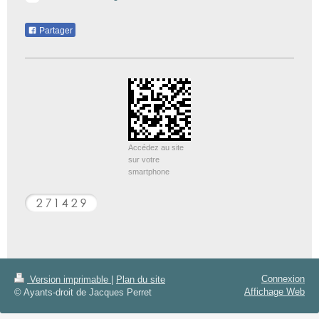
Partager
Accédez au site
sur votre
smartphone
Connexion
Version imprimable
|
Plan du site
Affichage Web
© Ayants-droit de Jacques Perret