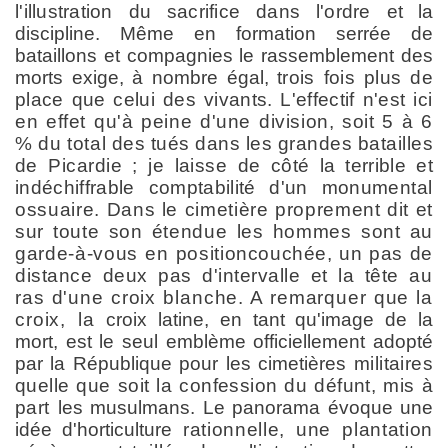
l'illustration du sacrifice dans l'ordre
et la
discipline. Même en formation serrée de
bataillons et compagnies le rassemblement des
morts exige, à nombre égal,
trois fois plus de
place que celui des vivants. L'effectif n'est
ici
en effet qu'à peine d'une division, soit 5 à 6
% du total
des tués dans les grandes batailles
de Picardie ; je laisse de
côté la terrible et
indéchiffrable comptabilité d'un monumen
tal
ossuaire. Dans le cimetière proprement dit et
sur toute son étendue les hommes sont au
garde-à-vous en position
couchée, un pas de
distance deux pas d'intervalle et la tête
au
ras d'une croix blanche. A remarquer que la
croix, la
croix latine, en tant qu'image de la
mort, est le seul emblème officiellement adopté
par la République pour les cimetières
militaires
quelle que soit la confession du défunt, mis à
part
les musulmans. Le panorama évoque une
idée d'horticulture
rationnelle, une plantation