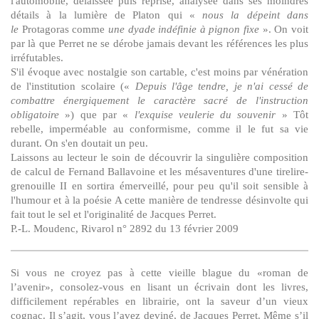
l'automobile, délaissée puis reprise, analysée dans ses moindres
détails à la lumière de Platon qui «
nous la dépeint dans
le
Protagoras comme
une dyade indéfinie à pignon fixe
». On voit
par là que Perret ne se dérobe jamais devant les références les plus
irréfutables.
S'il évoque avec nostalgie son cartable, c'est moins par vénération
de l'institution scolaire («
Depuis l'âge tendre, je n'ai cessé de
combattre énergiquement le caractère sacré de l'instruction
obligatoire
») que par «
l'exquise veulerie du souvenir
» Tôt
rebelle, imperméable au conformisme, comme il le fut sa vie
durant. On s'en doutait un peu.
Laissons au lecteur le soin de découvrir la singulière composition
de calcul de Fernand Ballavoine et les mésaventures d'une tirelire-
grenouille II en sortira émerveillé, pour peu qu'il soit sensible à
l'humour et à la poésie A cette manière de tendresse désinvolte qui
fait tout le sel et l'originalité de Jacques Perret.
P.-L. Moudenc, Rivarol n° 2892 du 13 février 2009
Si vous ne croyez pas à cette vieille blague du «roman de
l’avenir», consolez-vous en lisant un écrivain dont les livres,
difficilement repérables en librairie, ont la saveur d’un vieux
cognac. Il s’agit, vous l’avez deviné, de Jacques Perret. Même s’il