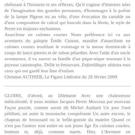
obéissant à l'honneur et ses réflexes. Qu'il s'agisse d'histoires nées
de l'imagination des grandes personnes, d'hommages à la poésie
de la lampe Pigeon ou au vélo, d'une évocation du cartable ou
d'une composition de calcul qui bascule dans la féerie, le style de
Perret est toujours enchanteur.
Anarchiste en culottes courtes Notre préférence ici va aux
aventures du galopin Émile Cuisset, manière d'anarchiste en
culottes courtes troublant le voisinage et la messe dominicale à
coups de lance-pierres et de ruban pétardier. Avec l'aide d'un oncle
aventureux, il va sauver sa famille d'un pique-nique tournant à la
joyeuse catastrophe. Drôle et émouvant,
Enfantillages
séduira tous
ceux qui ont gardé leur âme d'enfant.
Christian AUTHIER, Le Figaro Littéraire du 26 février 2009
GLOIRE, d'abord, au Dilettante Avec une chaleureuse
méticulosité, il nous restitue Jacques Perret Morceau par morceau
Façon puzzle, comme aurait dit Michel Audiard Un jour l'oeil
pétillant, un autre la moustache conquérante Un autre encore, le
chapeau de broussard ou le brûle-gueule du matelot Quand ce
n'est pas l'auteur tout entier en son jeune âge En culottes courtes,
bottines et, déjà, costume marin. Hier,
L'Aventure en