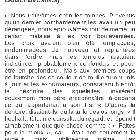
« Nous trouvâmes enfin les tombes. Prévenus
qu'un dernier
bombardement les avait un peu
dérangées, nous éprouvâmes
tout de même un
certain malaise à les voir bouleversées.
Les
croix avaient bien été remplacées,
endommagées de nouveau
et replantées
dans l'ordre, mais les tumulus restaient
indis
tincts, probablement confondus et peut-
être en profondeur.
Mais aux premiers coups
de fourche des os couleur de rouille
furent mis
à jour et les exhumateurs, constatant bientôt
le
désordre des squelettes, invitèrent
doucement mon père à
reconnaître là-dedans
ce qui appartenait à son fils. « D'après
la
denture, disaient-ils, ou la taille des os longs. » Il
hocha la tête, me consulta du regard, et répondit
aimablement quelque chose comme : « Faites
pour le mieux », car il était non seulement la
pudeur, mais l'obligeance même. Les