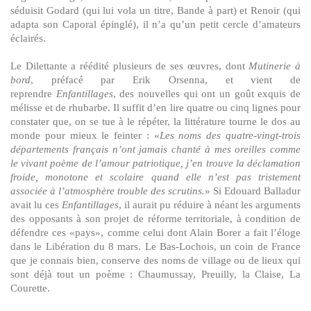
séduisit Godard (qui lui vola un titre, Bande à part) et Renoir (qui
adapta son Caporal épinglé), il n’a qu’un petit cercle d’amateurs
éclairés.
Le Dilettante a réédité plusieurs de ses œuvres, dont
Mutinerie à
bord
, préfacé par Erik Orsenna, et vient de
reprendre
Enfantillages
, des nouvelles qui ont un goût exquis de
mélisse et de rhubarbe. Il suffit d’en lire quatre ou cinq lignes pour
constater que, on se tue à le répéter, la littérature tourne le dos au
monde pour mieux le feinter : «
Les noms des quatre-vingt-trois
départements français n’ont jamais chanté à mes oreilles comme
le vivant poème de l’amour patriotique, j’en trouve la déclamation
froide, monotone et scolaire quand elle n’est pas tristement
associée à l’atmosphère trouble des scrutins.
» Si Edouard Balladur
avait lu ces
Enfantillages
, il aurait pu réduire à néant les arguments
des opposants à son projet de réforme territoriale, à condition de
défendre ces «pays», comme celui dont Alain Borer a fait l’éloge
dans le Libération du 8 mars. Le Bas-Lochois, un coin de France
que je connais bien, conserve des noms de village ou de lieux qui
sont déjà tout un poème : Chaumussay, Preuilly, la Claise, La
Courette.