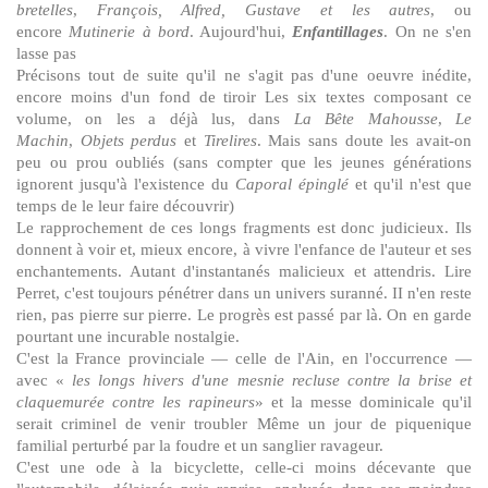
bretelles
,
François, Alfred, Gustave et les autres
, ou
encore
Mutinerie à bord
. Aujourd'hui,
Enfantillages
. On ne s'en
lasse pas
Précisons tout de suite qu'il ne s'agit pas d'une oeuvre inédite,
encore moins d'un fond de tiroir Les six textes composant ce
volume, on les a déjà lus, dans
La Bête Mahousse
,
Le
Machin
,
Objets perdus
et
Tirelires
. Mais sans doute les avait-on
peu ou prou oubliés (sans compter que les jeunes générations
ignorent jusqu'à l'existence du
Caporal épinglé
et qu'il n'est que
temps de le leur faire découvrir)
Le rapprochement de ces longs fragments est donc judicieux. Ils
donnent à voir et, mieux encore, à vivre l'enfance de l'auteur et ses
enchantements. Autant d'instantanés malicieux et attendris. Lire
Perret, c'est toujours pénétrer dans un univers suranné. II n'en reste
rien, pas pierre sur pierre. Le progrès est passé par là. On en garde
pourtant une incurable nostalgie.
C'est la France provinciale — celle de l'Ain, en l'occurrence —
avec «
les longs hivers d'une mesnie recluse contre la brise et
claquemurée contre les rapineurs
» et la messe dominicale qu'il
serait criminel de venir troubler Même un jour de piquenique
familial perturbé par la foudre et un sanglier ravageur.
C'est une ode à la bicyclette, celle-ci moins décevante que