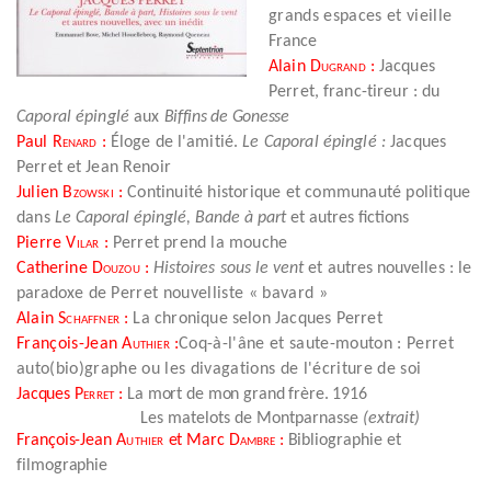
grands espaces et vieille
France
Alain
Dugrand
:
Jacques
Perret, franc-tireur : du
Caporal épinglé
aux
Biffins de Gonesse
Paul
Renard
:
Éloge de l'amitié.
Le Caporal épinglé :
Jacques
Perret et
Jean Renoir
Julien
Bzowski
:
Continuité historique et communauté politique
dans
Le Caporal
épinglé, Bande à part
et autres fictions
Pierre
Vilar
:
Perret prend la mouche
Catherine
Douzou
:
Histoires sous le vent
et autres nouvelles : le
paradoxe
de
Perret nouvelliste « bavard »
Alain
Schaffner
:
La chronique
selon Jacques Perret
François-Jean
Authier
:
Coq-à-l'âne et saute-mouton :
Perret
auto(bio)graphe
ou les divagations de l'écriture de soi
Jacques
Perret
:
La mort de mon grand frère. 1916
Les matelots de Montparnasse
(extrait)
François-Jean
Authier
et Marc
Dambre
:
Bibliographie et
filmographie